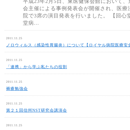
平成23年2月5日、東医健保会館において
会主催による事例発表会が開催され、医療
院で3席の演目発表を行いました。 【回
堂病...
2011.11.25
ノロウィルス（感染性胃腸炎）について【ロイヤル病院医療安
2011.11.25
「連携」から学ぶ私たちの役割
2011.11.25
褥瘡勉強会
2011.11.25
第２１回信州NST研究会講演会
2011.11.25