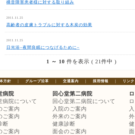
構音障害患者様に対する取り組み
2011.11.25
高齢者の皮膚トラブルに対する木炭の効果
2011.11.25
日光浴−夜間良眠につなげるために−
1 ～ 10
件を表示 ( 21件中 )
本方針
｜
グループ沿革
｜
交通案内
｜
採用情報
｜
リンク
堂病院
回心堂第二病院
ロ
堂病院について
回心堂第二病院について
ロ
のご案内
入院のご案内
入
のご案内
外来のご案内
外
診断
健康診断
健
のご案内
面会のご案内
面