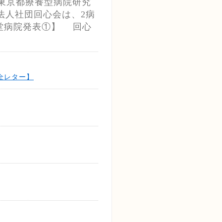
、東京都療養型病院研究
法人社団回心会は、2病
心堂病院発表①】 回心
全レター】