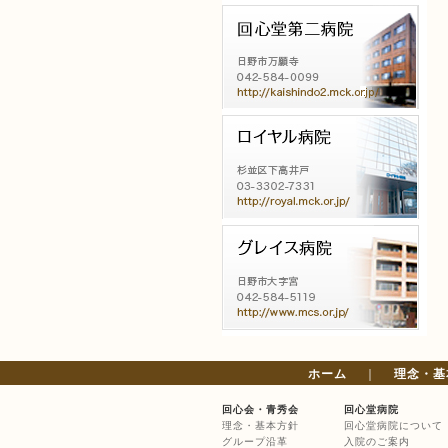
ホーム
｜
理念・基
回心会・青秀会
回心堂病院
理念・基本方針
回心堂病院について
グループ沿革
入院のご案内