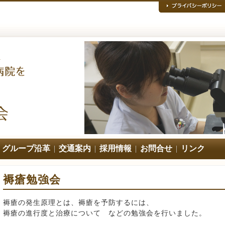
|
グループ沿革
|
交通案内
|
採用情報
|
お問合せ
|
リンク
褥瘡勉強会
褥瘡の発生原理とは、褥瘡を予防するには、
褥瘡の進行度と治療について などの勉強会を行いました。