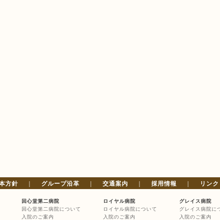
本方針
｜
グループ沿革
｜
交通案内
｜
採用情報
｜
リンク
回心堂第二病院
ロイヤル病院
グレイス病院
回心堂第二病院について
ロイヤル病院について
グレイス病院に
入院のご案内
入院のご案内
入院のご案内