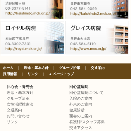
ホーム
｜
理念・基本方針
｜
グループ沿革
｜
交通案内
｜
採用情報
｜
リンク
｜
▲ ページトップ
回心会・青秀会
回心堂病院
理念・基本方針
回心堂病院について
グループ沿革
入院のご案内
女性活躍推進法
外来のご案内
交通案内
健康診断
お問い合わせ
面会のご案内
リンク
看護師/スタッフ募集
交通アクセス