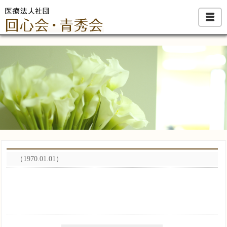
（1970.01.01）