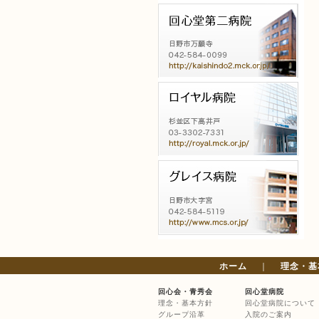
ホーム
｜
理念・基
回心会・青秀会
回心堂病院
理念・基本方針
回心堂病院について
グループ沿革
入院のご案内