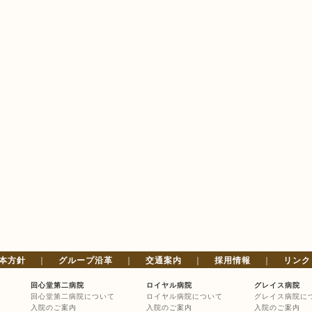
本方針
｜
グループ沿革
｜
交通案内
｜
採用情報
｜
リンク
回心堂第二病院
ロイヤル病院
グレイス病院
回心堂第二病院について
ロイヤル病院について
グレイス病院に
入院のご案内
入院のご案内
入院のご案内