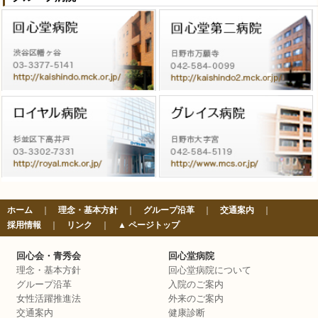
ホーム
｜
理念・基本方針
｜
グループ沿革
｜
交通案内
｜
採用情報
｜
リンク
｜
▲ ページトップ
回心会・青秀会
回心堂病院
理念・基本方針
回心堂病院について
グループ沿革
入院のご案内
女性活躍推進法
外来のご案内
交通案内
健康診断