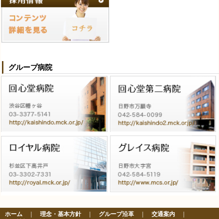
グループ病院
ホーム
｜
理念・基本方針
｜
グループ沿革
｜
交通案内
｜